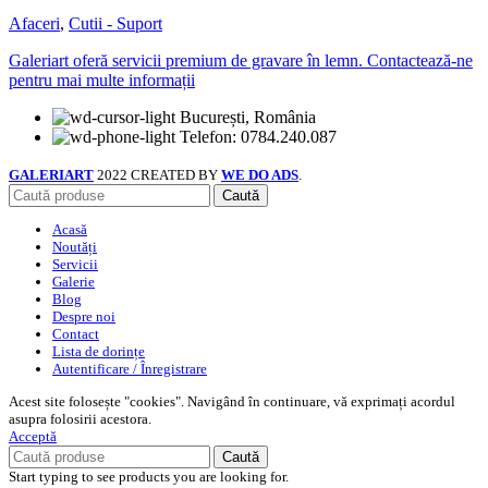
Afaceri
,
Cutii - Suport
Galeriart oferă servicii premium de gravare în lemn. Contactează-ne
pentru mai multe informații
București, România
Telefon: 0784.240.087
GALERIART
2022 CREATED BY
WE DO ADS
.
Caută
Acasă
Noutăți
Servicii
Galerie
Blog
Despre noi
Contact
Lista de dorințe
Autentificare / Înregistrare
Acest site folosește "cookies". Navigând în continuare, vă exprimați acordul
asupra folosirii acestora.
Acceptă
Caută
Start typing to see products you are looking for.