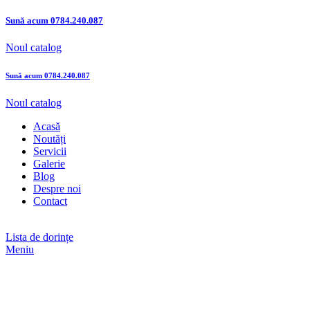
Sună acum
0784.240.087
Noul catalog
Sună acum
0784.240.087
Noul catalog
Acasă
Noutăți
Servicii
Galerie
Blog
Despre noi
Contact
Lista de dorințe
Meniu
Faceți click pentru a mări