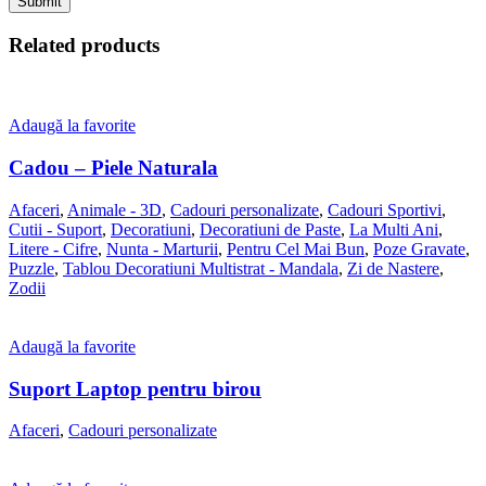
Related products
Adaugă la favorite
Cadou – Piele Naturala
Afaceri
,
Animale - 3D
,
Cadouri personalizate
,
Cadouri Sportivi
,
Cutii - Suport
,
Decoratiuni
,
Decoratiuni de Paste
,
La Multi Ani
,
Litere - Cifre
,
Nunta - Marturii
,
Pentru Cel Mai Bun
,
Poze Gravate
,
Puzzle
,
Tablou Decoratiuni Multistrat - Mandala
,
Zi de Nastere
,
Zodii
Adaugă la favorite
Suport Laptop pentru birou
Afaceri
,
Cadouri personalizate