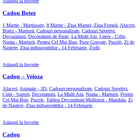
Adaugă la favorite
Cadou Botez
1 Martie - Martisoare
,
8 Martie - Ziua Mamei, Ziua Femeii
,
Afaceri
,
Botez - Marturii
,
Cadouri personalizate
,
Cadouri Sportivi
,
Decoratiuni
,
Decoratiuni de Paste
,
La Multi Ani
,
Litere - Cifre
,
Nunta - Marturii
,
Pentru Cel Mai Bun
,
Poze Gravate
,
Puzzle
,
Zi de
Nastere
,
Ziua indragostitilor - 14 Februarie
,
Zodii
Adaugă la favorite
Cadou – Veioza
Afaceri
,
Animale - 3D
,
Cadouri personalizate
,
Cadouri Sportivi
,
Cutii - Suport
,
Decoratiuni
,
La Multi Ani
,
Nunta - Marturii
,
Pentru
Cel Mai Bun
,
Puzzle
,
Tablou Decoratiuni Multistrat - Mandala
,
Zi
de Nastere
,
Ziua indragostitilor - 14 Februarie
Adaugă la favorite
Cadou