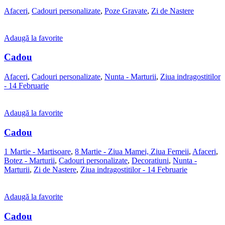
Afaceri
,
Cadouri personalizate
,
Poze Gravate
,
Zi de Nastere
Adaugă la favorite
Cadou
Afaceri
,
Cadouri personalizate
,
Nunta - Marturii
,
Ziua indragostitilor
- 14 Februarie
Adaugă la favorite
Cadou
1 Martie - Martisoare
,
8 Martie - Ziua Mamei, Ziua Femeii
,
Afaceri
,
Botez - Marturii
,
Cadouri personalizate
,
Decoratiuni
,
Nunta -
Marturii
,
Zi de Nastere
,
Ziua indragostitilor - 14 Februarie
Adaugă la favorite
Cadou