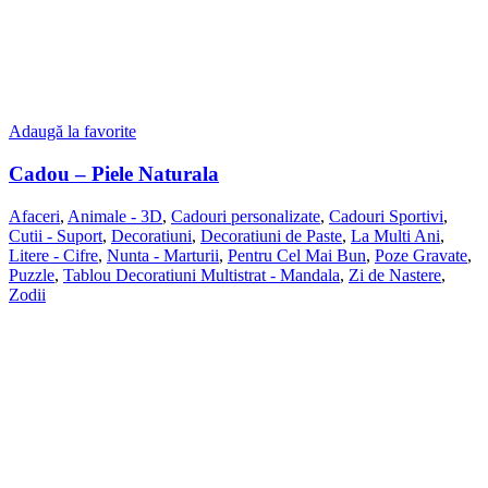
Adaugă la favorite
Cadou – Piele Naturala
Afaceri
,
Animale - 3D
,
Cadouri personalizate
,
Cadouri Sportivi
,
Cutii - Suport
,
Decoratiuni
,
Decoratiuni de Paste
,
La Multi Ani
,
Litere - Cifre
,
Nunta - Marturii
,
Pentru Cel Mai Bun
,
Poze Gravate
,
Puzzle
,
Tablou Decoratiuni Multistrat - Mandala
,
Zi de Nastere
,
Zodii