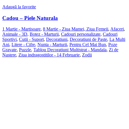
Adaugă la favorite
Cadou – Piele Naturala
1 Martie - Martisoare
,
8 Martie - Ziua Mamei, Ziua Femeii
,
Afaceri
,
Animale - 3D
,
Botez - Marturii
,
Cadouri personalizate
,
Cadouri
Sportivi
,
Cutii - Suport
,
Decoratiuni
,
Decoratiuni de Paste
,
La Multi
Ani
,
Litere - Cifre
,
Nunta - Marturii
,
Pentru Cel Mai Bun
,
Poze
Gravate
,
Puzzle
,
Tablou Decoratiuni Multistrat - Mandala
,
Zi de
Nastere
,
Ziua indragostitilor - 14 Februarie
,
Zodii