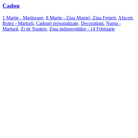
Cadou
1 Martie - Martisoare
,
8 Martie - Ziua Mamei, Ziua Femeii
,
Afaceri
,
Botez - Marturii
,
Cadouri personalizate
,
Decoratiuni
,
Nunta -
Marturii
,
Zi de Nastere
,
Ziua indragostitilor - 14 Februarie