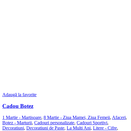
Adaugă la favorite
Cadou Botez
1 Martie - Martisoare
,
8 Martie - Ziua Mamei, Ziua Femeii
,
Afaceri
,
Botez - Marturii
,
Cadouri personalizate
,
Cadouri Sportivi
,
Decoratiuni
,
Decoratiuni de Paste
,
La Multi Ani
,
Litere - Cifre
,