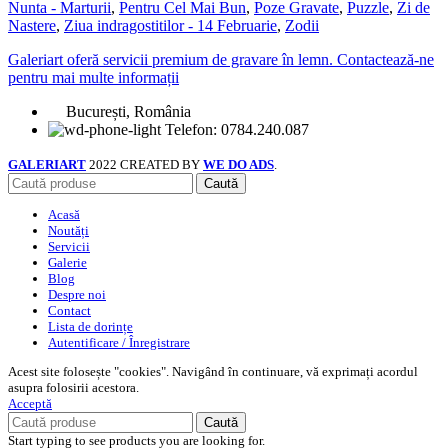
Nunta - Marturii
,
Pentru Cel Mai Bun
,
Poze Gravate
,
Puzzle
,
Zi de
Nastere
,
Ziua indragostitilor - 14 Februarie
,
Zodii
Galeriart oferă servicii premium de gravare în lemn. Contactează-ne
pentru mai multe informații
București, România
Telefon: 0784.240.087
GALERIART
2022 CREATED BY
WE DO ADS
.
Caută
Acasă
Noutăți
Servicii
Galerie
Blog
Despre noi
Contact
Lista de dorințe
Autentificare / Înregistrare
Acest site folosește "cookies". Navigând în continuare, vă exprimați acordul
asupra folosirii acestora.
Acceptă
Caută
Start typing to see products you are looking for.