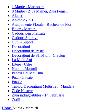
1 Martie - Martisoare
8 Martie - Ziua Mamei, Ziua Femeii
Afaceri
Animale - 3D
Aranjamente Florale - Buchete de Flori
Botez - Marturii
Cadouri personalizate
Cadouri Sportivi
Cutii - Suport
Decoratiuni
Decoratiuni de Paste
Decorațiuni de Sărbători - Craciun
La Multi Ani
Litere - Cifre
Nunta - Marturii
Pentru Cel Mai Bun
Poze Gravate
Puzzle
Tablou Decoratiuni Multistrat - Mandala
Zi de Nastere
Ziua indragostitilor - 14 Februarie
Zodii
Home
Nunta - Marturii