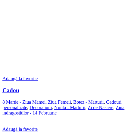
Adaugă la favorite
Cadou
8 Martie - Ziua Mamei, Ziua Femeii
,
Botez - Marturii
,
Cadouri
personalizate
,
Decoratiuni
,
Nunta - Marturii
,
Zi de Nastere
,
Ziua
indragostitilor - 14 Februarie
Adaugă la favorite