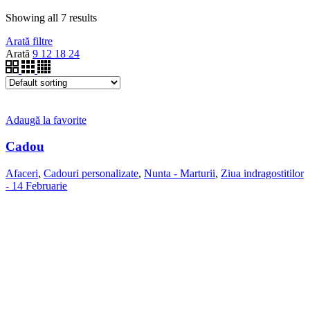
Showing all 7 results
Arată filtre
Arată
9
12
18
24
Adaugă la favorite
Cadou
Afaceri
,
Cadouri personalizate
,
Nunta - Marturii
,
Ziua indragostitilor
- 14 Februarie