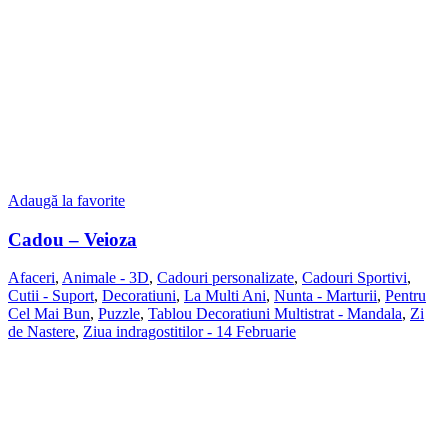
Adaugă la favorite
Cadou – Veioza
Afaceri
,
Animale - 3D
,
Cadouri personalizate
,
Cadouri Sportivi
,
Cutii - Suport
,
Decoratiuni
,
La Multi Ani
,
Nunta - Marturii
,
Pentru
Cel Mai Bun
,
Puzzle
,
Tablou Decoratiuni Multistrat - Mandala
,
Zi
de Nastere
,
Ziua indragostitilor - 14 Februarie