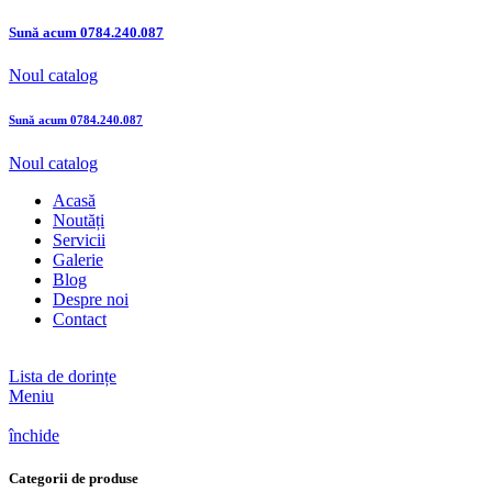
Sună acum
0784.240.087
Noul catalog
Sună acum
0784.240.087
Noul catalog
Acasă
Noutăți
Servicii
Galerie
Blog
Despre noi
Contact
Lista de dorințe
Meniu
închide
Categorii de produse