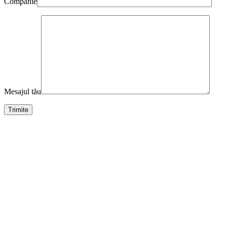
Companie
Mesajul tău
Galeriart oferă servicii premium de gravare în lemn. Contactează-ne
pentru mai multe informații
București, România
Telefon: 0784.240.087
GALERIART
2022 CREATED BY
WE DO ADS
.
Caută
Acasă
Noutăți
Servicii